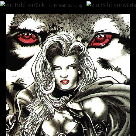
ladydeath021.jpg